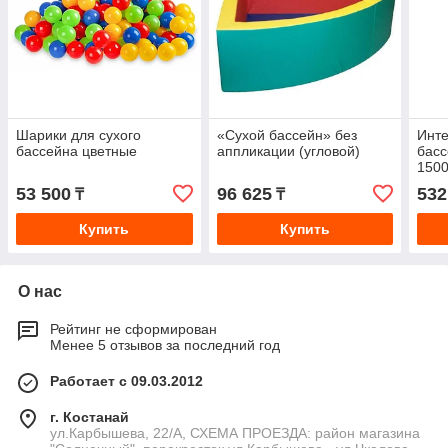
Шарики для сухого
«Сухой бассейн» без
Инте
бассейна цветные
аппликации (угловой)
басс
150
53 500
96 625
532
₸
₸
Купить
Купить
О нас
Рейтинг не сформирован
Менее 5 отзывов за последний год
Работает с 09.03.2012
г. Костанай
ул.Карбышева, 22/А, СХЕМА ПРОЕЗДА: район магазина