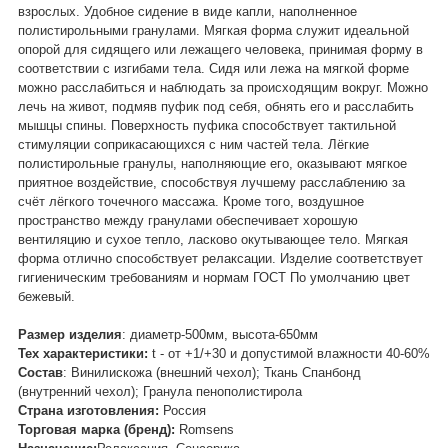
взрослых. Удобное сидение в виде капли, наполненное
полистирольными гранулами. Мягкая форма служит идеальной
опорой для сидящего или лежащего человека, принимая форму в
соответствии с изгибами тела. Сидя или лежа на мягкой форме
можно расслабиться и наблюдать за происходящим вокруг. Можно
лечь на живот, подмяв пуфик под себя, обнять его и расслабить
мышцы спины. Поверхность пуфика способствует тактильной
стимуляции соприкасающихся с ним частей тела. Лёгкие
полистирольные гранулы, наполняющие его, оказывают мягкое
приятное воздействие, способствуя лучшему расслаблению за
счёт лёгкого точечного массажа. Кроме того, воздушное
пространство между гранулами обеспечивает хорошую
вентиляцию и сухое тепло, ласково окутывающее тело. Мягкая
форма отлично способствует релаксации. Изделие соответствует
гигиеническим требованиям и нормам ГОСТ По умолчанию цвет
бежевый.
Размер изделия
: диаметр-500мм, высота-650мм
Тех характеристики:
t - от +1/+30 и допустимой влажности 40-60%
Состав
: Винилискожа (внешний чехол); Ткань Спанбонд
(внутренний чехол); Гранула пенополистирола
Страна изготовления:
Россия
Торговая марка (бренд):
Romsens