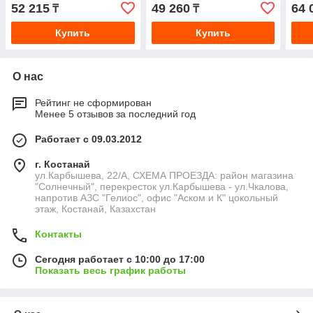
52 215
49 260
64 
₸
₸
Купить
Купить
О нас
Рейтинг не сформирован
Менее 5 отзывов за последний год
Работает с 09.03.2012
г. Костанай
ул.Карбышева, 22/А, СХЕМА ПРОЕЗДА: район магазина
"Солнечный", перекресток ул.Карбышева - ул.Чкалова,
напротив АЗС "Гелиос", офис "Аском и К" цокольный
этаж, Костанай, Казахстан
Контакты
Сегодня работает с 10:00 до 17:00
Показать весь график работы