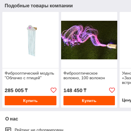
Подобные товары компании
Фиброоптический модуль
Фиброоптическое
Умно
"Облачко с птицей"
волокно, 100 волокон
«Заз
встр
сен
285 005
148 450
₸
₸
Цен
Купить
Купить
О нас
Рейтинг не сформирован