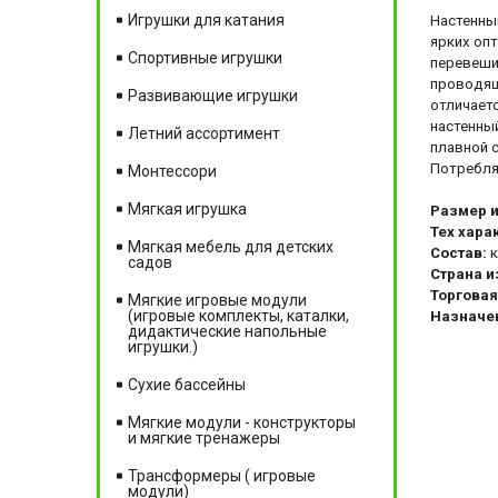
Игрушки для катания
Настенный
ярких оп
Спортивные игрушки
перевеши
проводящ
Развивающие игрушки
отличаетс
настенны
Летний ассортимент
плавной 
Потребля
Монтессори
Мягкая игрушка
Размер 
Тех хара
Мягкая мебель для детских
Состав:
к
садов
Страна и
Торговая
Мягкие игровые модули
(игровые комплекты, каталки,
Назначе
дидактические напольные
игрушки.)
Сухие бассейны
Мягкие модули - конструкторы
и мягкие тренажеры
Трансформеры ( игровые
модули)