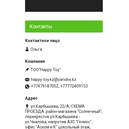
Контакты
Ольга
ТОО"Happy Toy"
happy-toy.kz@yandex.kz
+77479187052, +77772409153
ул.Карбышева, 22/А, СХЕМА
ПРОЕЗДА: район магазина "Солнечный",
перекресток ул.Карбышева -
ул.Чкалова, напротив АЗС "Гелиос",
офис "Аском и К" цокольный этаж,