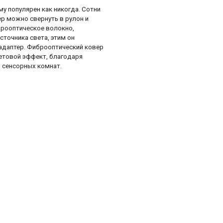
у популярен как никогда. Сотни
р можно свернуть в рулон и
брооптическое волокно,
сточника света, этим он
 адаптер. Фиброоптический ковер
етовой эффект, благодаря
х сенсорных комнат.