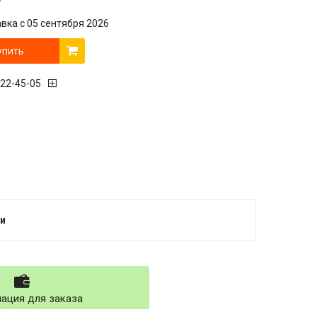
вка с 05 сентября 2026
упить
222-45-05
и
ация для заказа