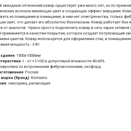
 звездный оптический ковер существует уже много лет, но по прежнем
тических волокон меняющих цвет и создающих эффект мерцания. Кове
вать из помещения в помещения, в нем нет электричества, только фи
ее свет, что делает его абсолютно безопасным. Ковер работает без и
я от аналогов . Нужно просто подключить ковер в сеть через сетевой
й применяется в качестве покрытия, которое создает потрясающий св
смене цветов. Ковер используется для оформления стен, в помещения
емая мощность - 3 Вт
изделия
: 1500х1000мм
ктеристики
: t - от +1/+30 и допустимой влажности 40-60%
овролина со встроенными фиброволокнами, оксфорд
зготовления
: Россия
 марка (бренд)
: Romsens
ние:
сенсорика, релаксация