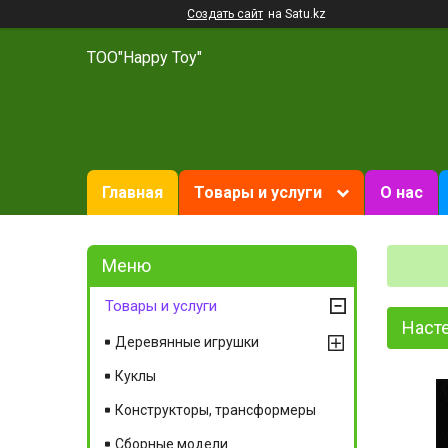
Создать сайт
на Satu.kz
ТОО"Happy Toy"
Главная
Товары и услуги
О нас
Товары и услуги
Насте
Деревянные игрушки
Куклы
Конструкторы, трансформеры
Сборные модели