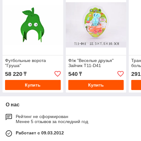
Футбольные ворота
Ф/ж "Веселые друзья"
Тра
"Груша"
Зайчик T11-D41
боль
58 220
540
291
₸
₸
Купить
Купить
О нас
Рейтинг не сформирован
Менее 5 отзывов за последний год
Работает с 09.03.2012