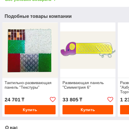
Подобные товары компании
Тактильно-развивающая
Развивающая панель
Раз
панель “Текстуры”
"Симметрия 6"
"Азб
Торг
24 701
33 805
1 2
₸
₸
Купить
Купить
О нас