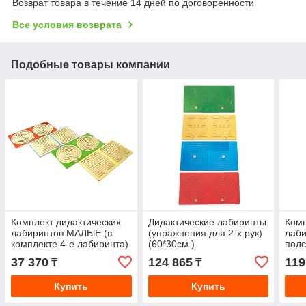
Возврат товара в течение 14 дней по договоренности
Все условия возврата
Подобные товары компании
Комплект дидактических
Дидактические лабиринты
Комп
лабиринтов МАЛЫЕ (в
(упражнения для 2-х рук)
лаб
комплекте 4-е лабиринта)
(60*30см.)
подс
37 370
124 865
119
₸
₸
Купить
Купить