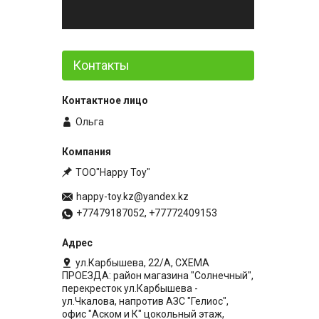
Контакты
Ольга
ТОО"Happy Toy"
happy-toy.kz@yandex.kz
+77479187052, +77772409153
ул.Карбышева, 22/А, СХЕМА
ПРОЕЗДА: район магазина "Солнечный",
перекресток ул.Карбышева -
ул.Чкалова, напротив АЗС "Гелиос",
офис "Аском и К" цокольный этаж,