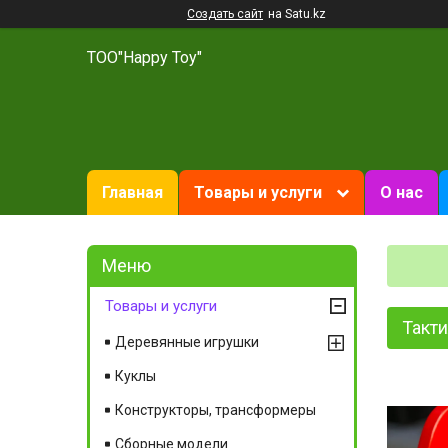
Создать сайт
на Satu.kz
ТОО"Happy Toy"
Главная
Товары и услуги
О нас
Товары и услуги
Такт
Деревянные игрушки
Куклы
Конструкторы, трансформеры
Сборные модели