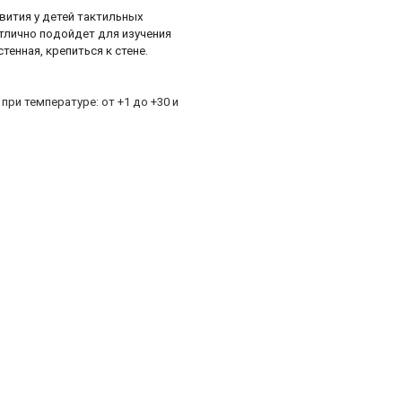
ития у детей тактильных
тлично подойдет для изучения
енная, крепиться к стене.
и температуре: от +1 до +30 и