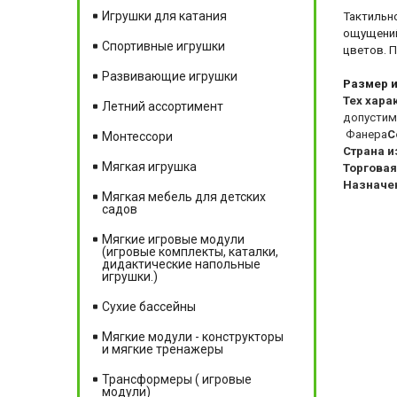
Игрушки для катания
Тактильн
ощущений
Спортивные игрушки
цветов. П
Развивающие игрушки
Размер 
Тех хара
Летний ассортимент
допустим
Фанера
С
Монтессори
Страна и
Мягкая игрушка
Торговая
Назначе
Мягкая мебель для детских
садов
Мягкие игровые модули
(игровые комплекты, каталки,
дидактические напольные
игрушки.)
Сухие бассейны
Мягкие модули - конструкторы
и мягкие тренажеры
Трансформеры ( игровые
модули)