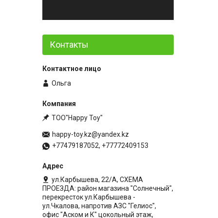
Контакты
Ольга
ТОО"Happy Toy"
happy-toy.kz@yandex.kz
+77479187052, +77772409153
ул.Карбышева, 22/А, СХЕМА
ПРОЕЗДА: район магазина "Солнечный",
перекресток ул.Карбышева -
ул.Чкалова, напротив АЗС "Гелиос",
офис "Аском и К" цокольный этаж,