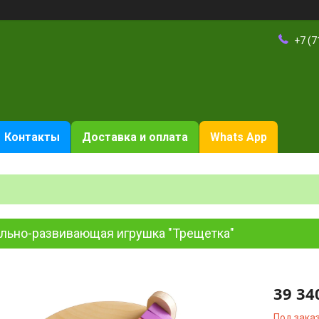
+7 (7
Контакты
Доставка и оплата
Whats App
ильно-развивающая игрушка "Трещетка"
39 34
Под зака