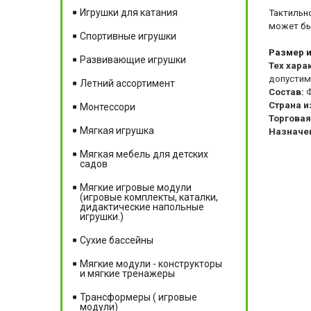
Игрушки для катания
Тактильн
может бы
Спортивные игрушки
Размер 
Развивающие игрушки
Тех хара
допустим
Летний ассортимент
Состав:
Страна и
Монтессори
Торговая
Мягкая игрушка
Назначе
Мягкая мебель для детских
садов
Мягкие игровые модули
(игровые комплекты, каталки,
дидактические напольные
игрушки.)
Сухие бассейны
Мягкие модули - конструкторы
и мягкие тренажеры
Трансформеры ( игровые
модули)