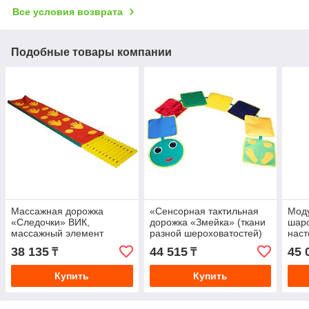
Все условия возврата
Подобные товары компании
Массажная дорожка
«Сенсорная тактильная
Моду
«Следочки» ВИК,
дорожка «Змейка» (ткани
шар
массажный элемент
разной шероховатостей)
наст
см
38 135
44 515
45 
₸
₸
Купить
Купить