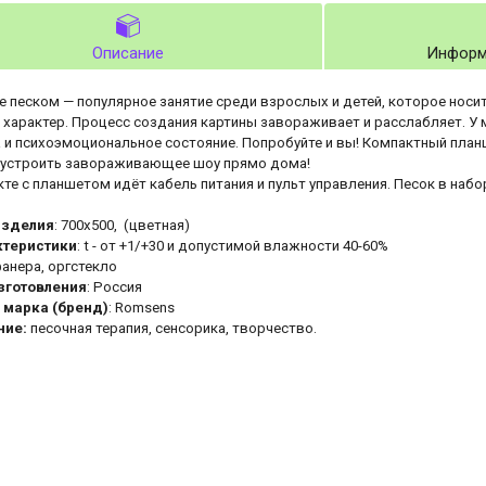
Описание
Информ
 песком — популярное занятие среди взрослых и детей, которое носит 
 характер. Процесс создания картины завораживает и расслабляет. У 
 и психоэмоциональное состояние. Попробуйте и вы! Компактный план
устроить завораживающее шоу прямо дома!
те с планшетом идёт кабель питания и пульт управления. Песок в набо
изделия
: 700х500, (цветная)
ктеристики
: t - от +1/+30 и допустимой влажности 40-60%
фанера, оргстекло
зготовления
: Россия
 марка (бренд)
: Romsens
ние:
песочная терапия, сенсорика, творчество.