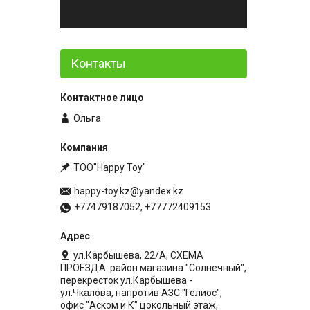
Контакты
Ольга
ТОО"Happy Toy"
happy-toy.kz@yandex.kz
+77479187052, +77772409153
ул.Карбышева, 22/А, СХЕМА
ПРОЕЗДА: район магазина "Солнечный",
перекресток ул.Карбышева -
ул.Чкалова, напротив АЗС "Гелиос",
офис "Аском и К" цокольный этаж,