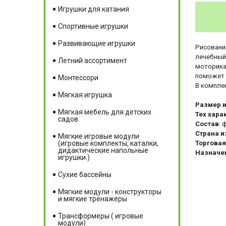
Игрушки для катания
Спортивные игрушки
Развивающие игрушки
Рисование
лечебный
Летний ассортимент
моторика
поможет 
Монтессори
В комплек
Мягкая игрушка
Размер 
Мягкая мебель для детских
Тех хара
садов
Состав
: 
Страна и
Мягкие игровые модули
Торговая
(игровые комплекты, каталки,
дидактические напольные
Назначе
игрушки.)
Сухие бассейны
Мягкие модули - конструкторы
и мягкие тренажеры
Трансформеры ( игровые
модули)