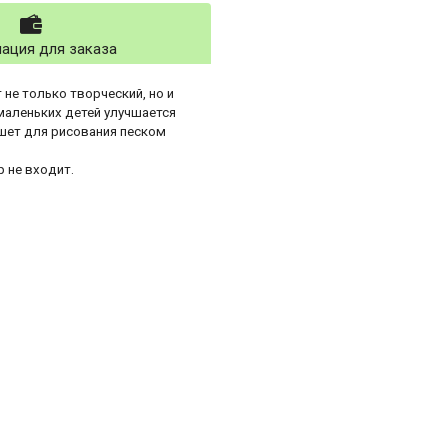
ация для заказа
не только творческий, но и
маленьких детей улучшается
шет для рисования песком
р не входит.