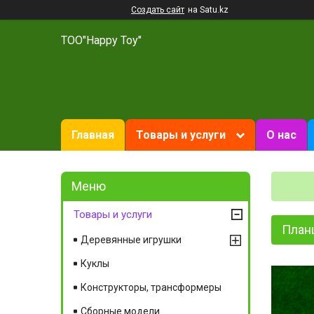
Создать сайт
на Satu.kz
ТОО"Happy Toy"
Главная
Товары и услуги
О нас
Товары и услуги
Планш
Деревянные игрушки
Куклы
Конструкторы, трансформеры
Сборные модели