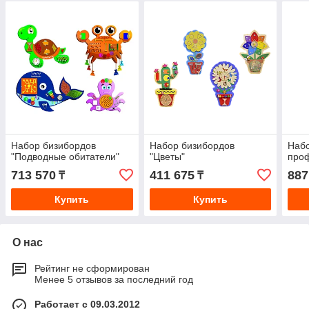
Набор бизибордов
Набор бизибордов
Набо
"Подводные обитатели"
"Цветы"
про
713 570
411 675
887
₸
₸
Купить
Купить
О нас
Рейтинг не сформирован
Менее 5 отзывов за последний год
Работает с 09.03.2012