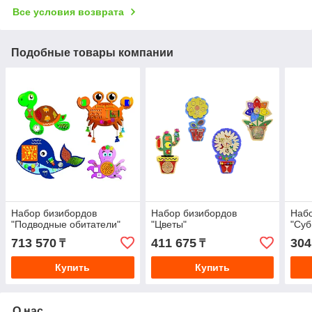
Все условия возврата
Подобные товары компании
Набор бизибордов
Набор бизибордов
Набо
"Подводные обитатели"
"Цветы"
"Суб
713 570
411 675
304
₸
₸
Купить
Купить
О нас