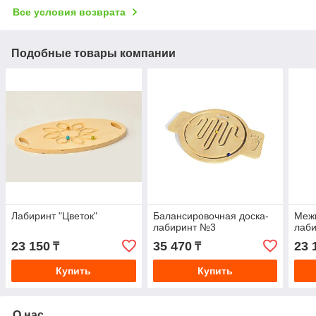
Все условия возврата
Подобные товары компании
Лабиринт "Цветок"
Балансировочная доска-
Меж
лабиринт №3
лаб
23 150
35 470
23 
₸
₸
Купить
Купить
О нас