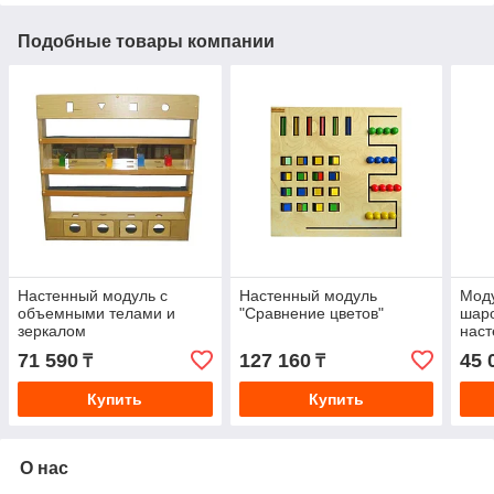
Подобные товары компании
Настенный модуль с
Настенный модуль
Моду
объемными телами и
"Сравнение цветов"
шар
зеркалом
наст
см
71 590
127 160
45 
₸
₸
Купить
Купить
О нас