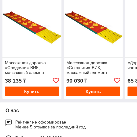
Массажная дорожка
Массажная дорожка
«Дор
«Следочки» ВИК,
«Следочки» ВИК,
част
массажный элемент
массажный элемент
38 135
90 030
65 
₸
₸
Купить
Купить
О нас
Рейтинг не сформирован
Менее 5 отзывов за последний год