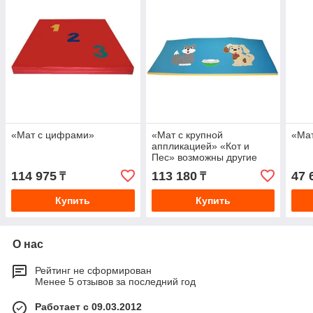
«Мат с цифрами»
«Мат с крупной
«Ма
аппликацией» «Кот и
Пес» возможны другие
варианты аппликации
114 975
113 180
47 
₸
₸
Купить
Купить
О нас
Рейтинг не сформирован
Менее 5 отзывов за последний год
Работает с 09.03.2012