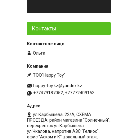
Контакты
Ольга
ТОО"Happy Toy"
happy-toy.kz@yandex.kz
+77479187052, +77772409153
ул.Карбышева, 22/А, СХЕМА
ПРОЕЗДА: район магазина "Солнечный",
перекресток ул.Карбышева -
ул.Чкалова, напротив АЗС "Гелиос",
офис "Аском и К" цокольный этаж,