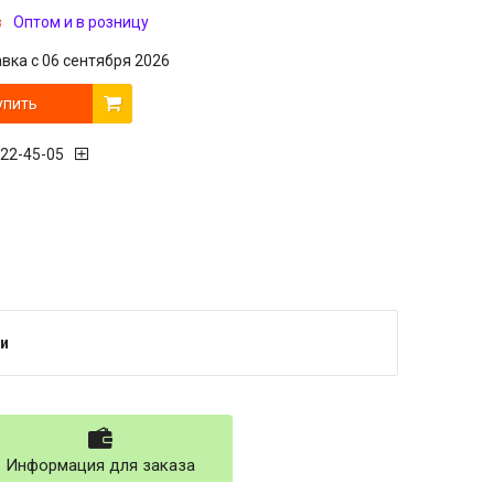
з
Оптом и в розницу
вка с 06 сентября 2026
упить
222-45-05
и
Информация для заказа