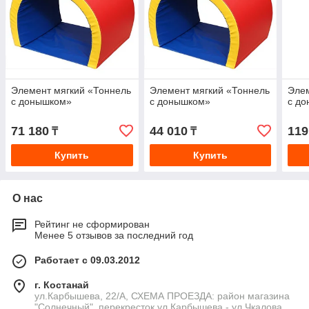
Элемент мягкий «Тоннель
Элемент мягкий «Тоннель
Элем
с донышком»
с донышком»
с д
71 180
44 010
119
₸
₸
Купить
Купить
О нас
Рейтинг не сформирован
Менее 5 отзывов за последний год
Работает с 09.03.2012
г. Костанай
ул.Карбышева, 22/А, СХЕМА ПРОЕЗДА: район магазина
"Солнечный", перекресток ул.Карбышева - ул.Чкалова,