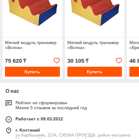
Мягкий модуль тренажер
Мягкий модуль тренажер
Мягк
«Волна»
«Волна»
«Бре
75 620
30 105
46 
₸
₸
Купить
Купить
О нас
Рейтинг не сформирован
Менее 5 отзывов за последний год
Работает с 09.03.2012
г. Костанай
ул.Карбышева, 22/А, СХЕМА ПРОЕЗДА: район магазина