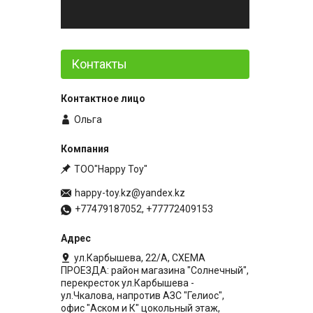
Контакты
Ольга
ТОО"Happy Toy"
happy-toy.kz@yandex.kz
+77479187052, +77772409153
ул.Карбышева, 22/А, СХЕМА
ПРОЕЗДА: район магазина "Солнечный",
перекресток ул.Карбышева -
ул.Чкалова, напротив АЗС "Гелиос",
офис "Аском и К" цокольный этаж,