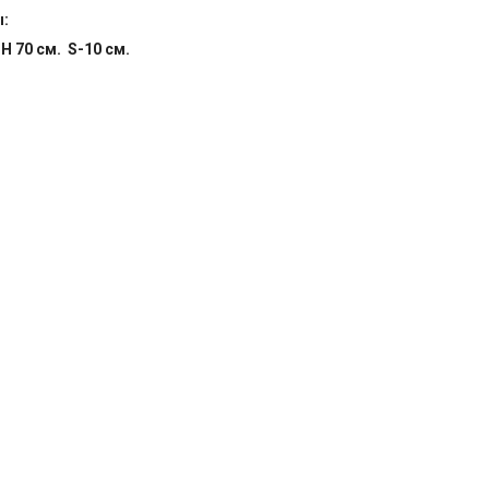
ы:
 H 70 см. S-10 см.